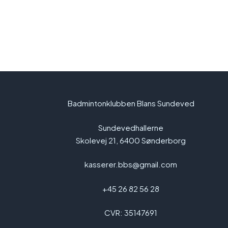
Badmintonklubben Blans Sundeved
Sundevedhallerne
Skolevej 21, 6400 Sønderborg
kasserer.bbs@gmail.com
+45 26 82 56 28
CVR: 35147691