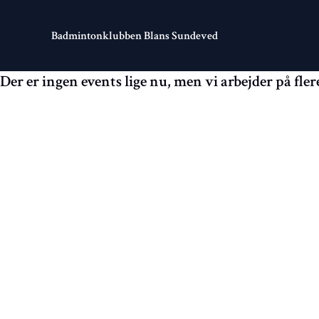
Gå
til
Badmintonklubben Blans Sundeved
indholdet
Der er ingen events lige nu, men vi arbejder på fle