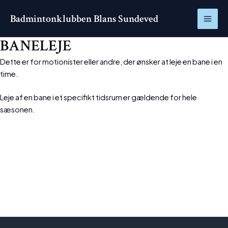
Gå
MAI
Badmintonklubben Blans Sundeved
til
ME
indholdet
BANELEJE
Dette er for motionister eller andre, der ønsker at leje en bane i en
time.
Leje af en bane i et specifikt tidsrum er gældende for hele
sæsonen.